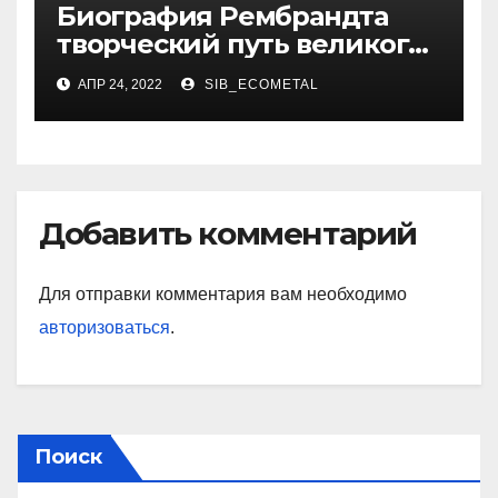
Биография Рембрандта
творческий путь великого
художника
АПР 24, 2022
SIB_ECOMETAL
Добавить комментарий
Для отправки комментария вам необходимо
авторизоваться
.
Поиск