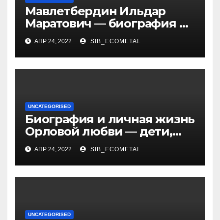
Мавлетбердин Ильдар
Маратович — биография и
достижения талантливого
АПР 24, 2022
SIB_ECOMETAL
российского политика и
бизнесмена
UNCATEGORISED
Биография и личная жизнь
Орловой любви — дети,
достижения, семейные
АПР 24, 2022
SIB_ECOMETAL
радости
UNCATEGORISED