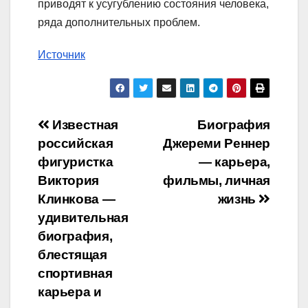
приводят к усугублению состояния человека,
ряда дополнительных проблем.
Источник
Навигация
Известная
Биография
российская
Джереми Реннер
по
фигуристка
— карьера,
записям
Виктория
фильмы, личная
Клинкова —
жизнь
удивительная
биография,
блестящая
спортивная
карьера и