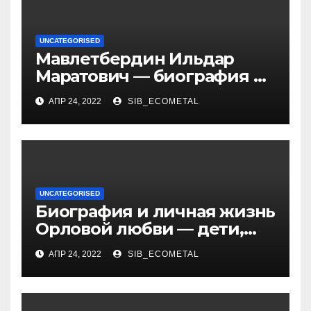
UNCATEGORISED
Мавлетбердин Ильдар
Маратович — биография и
достижения талантливого
АПР 24, 2022
SIB_ECOMETAL
российского политика и
бизнесмена
UNCATEGORISED
Биография и личная жизнь
Орловой любви — дети,
достижения, семейные
АПР 24, 2022
SIB_ECOMETAL
радости