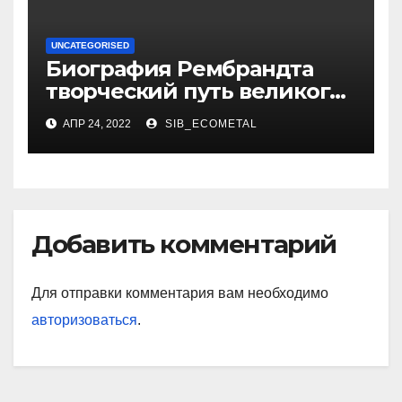
UNCATEGORISED
Биография Рембрандта
творческий путь великого
художника
АПР 24, 2022
SIB_ECOMETAL
Добавить комментарий
Для отправки комментария вам необходимо
авторизоваться
.