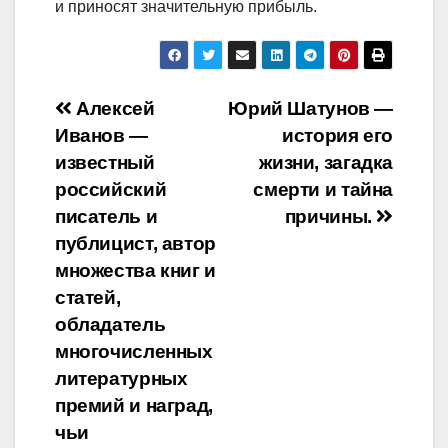
и приносят значительную прибыль.
Навигация
Алексей
Юрий Шатунов —
Иванов —
история его
по
известный
жизни, загадка
записям
российский
смерти и тайна
писатель и
причины.
публицист, автор
множества книг и
статей,
обладатель
многочисленных
литературных
премий и наград,
чьи