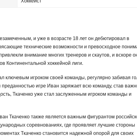
Хоккеист
езамеченным, и уже в возрасте 18 лет он дебютировал в
трясающие технические возможности и превосходное поним
в привлекли внимание многих тренеров и скаутов, и вскоре о
ов Континентальной хоккейной лиги.
стал ключевым игроком своей команды, регулярно забивая г
и преданностью игре Иван заряжает всю команду, став важ
ость, Ткаченко уже стал заслуженным игроком команды и
ван Ткаченко также является важным фигурантом российск
дународных соревнованиях, где проявляет лучшие стороны
моментах Ткаченко становится надежной опорой для своих