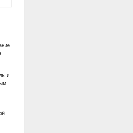
ание
н
олы и
ным
ой