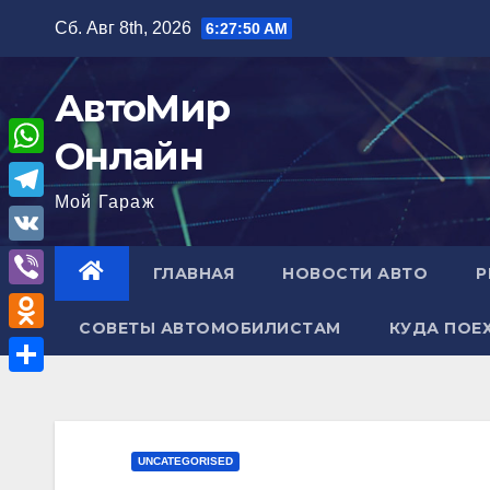
Перейти
Сб. Авг 8th, 2026
6:27:51 AM
к
содержимому
АвтоМир
Онлайн
W
Мой Гараж
h
T
a
e
V
ГЛАВНАЯ
НОВОСТИ АВТО
Р
t
l
K
V
s
e
СОВЕТЫ АВТОМОБИЛИСТАМ
КУДА ПОЕ
i
A
O
g
b
p
d
r
О
e
p
n
a
т
r
o
m
п
UNCATEGORISED
k