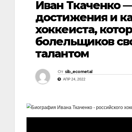
Иван Ткаченко —
р
l
а
достижения и к
a
в
хоккеиста, кото
s
и
s
болельщиков св
т
n
ь
талантом
i
k
От
sib_ecometal
i
АПР 24, 2022