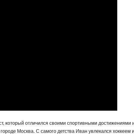
ст, который отличился своими спортивными достижениями 
 городе Москва. С самого детства Иван увлекался хоккеем 