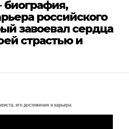
 биография,
арьера российского
рый завоевал сердца
оей страстью и