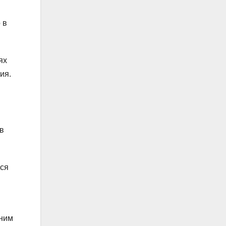
 в
ях
ия.
в
ося
дним