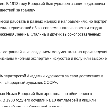
ие. В 1913 году Бродский был удостоен звания «художника
шествий за границу.
ески работать в разных жанрах и направлениях, но портре
евал героический облик современного человека и создал
ражения Ленина, Сталина и других высокопоставленных
ллюстрацией книг, созданием монументальных произведени
ризнаны многими экспертами искусства и получили высокие
Императорской Академии художеств за свои достижения в
ания «Народный художник СССР».
ора» Исаак Бродский был арестован по обвинению в
В 1938 году его осудили на 10 лет лагерей и лишили
Бродский умер в Кировской тюрьме.