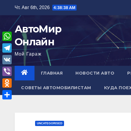
Перейти
Чт. Авг 6th, 2026
4:38:39 AM
к
содержимому
АвтоМир
Онлайн
W
Мой Гараж
h
T
a
e
V
ГЛАВНАЯ
НОВОСТИ АВТО
Р
t
l
K
V
s
e
СОВЕТЫ АВТОМОБИЛИСТАМ
КУДА ПОЕ
i
A
O
g
b
p
d
r
О
e
p
n
a
т
r
o
m
п
UNCATEGORISED
k