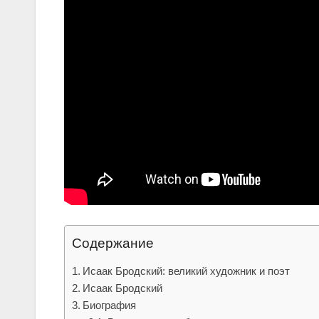
Содержание
Исаак Бродский: великий художник и поэт
Исаак Бродский
Биография