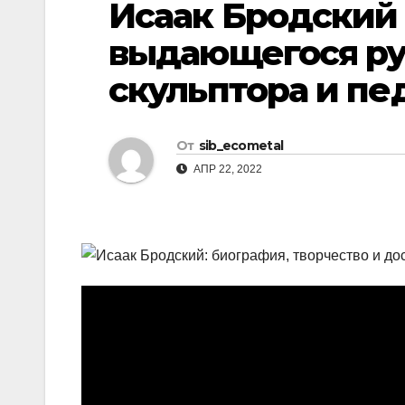
Исаак Бродский 
р
l
а
выдающегося ру
a
в
скульптора и пе
s
и
s
т
n
От
sib_ecometal
ь
i
АПР 22, 2022
k
i