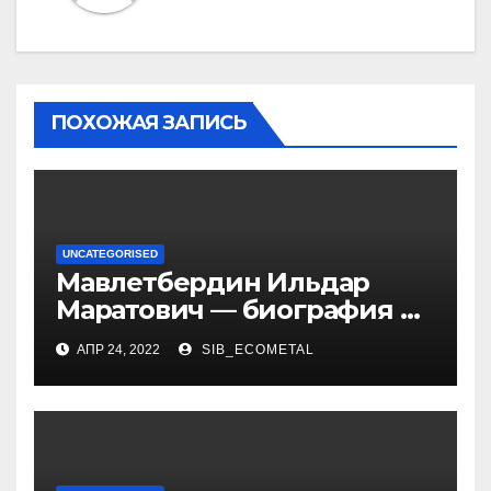
ПОХОЖАЯ ЗАПИСЬ
UNCATEGORISED
Мавлетбердин Ильдар
Маратович — биография и
достижения талантливого
АПР 24, 2022
SIB_ECOMETAL
российского политика и
бизнесмена