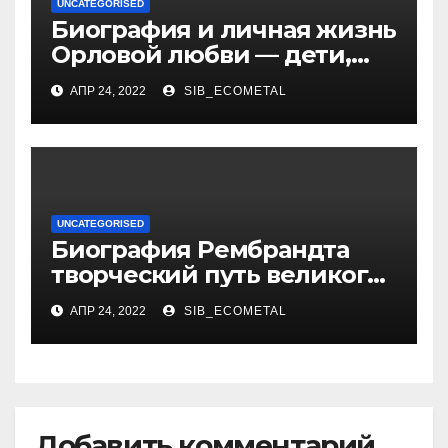
UNCATEGORISED
Биография и личная жизнь
Орловой любви — дети,
достижения, семейные
АПР 24, 2022
SIB_ECOMETAL
радости
UNCATEGORISED
Биография Рембрандта
творческий путь великого
художника
АПР 24, 2022
SIB_ECOMETAL
Добавить комментарий