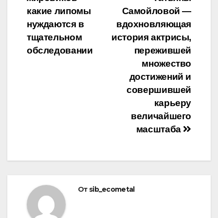
по
какие липомы
Самойловой —
записям
нуждаются в
вдохновляющая
тщательном
история актрисы,
обследовании
пережившей
множество
достижений и
совершившей
карьеру
величайшего
масштаба
От
sib_ecometal