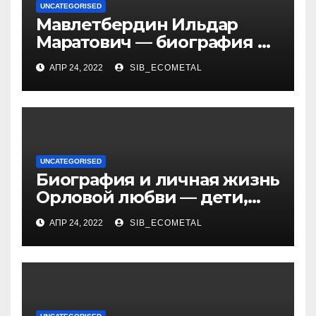
UNCATEGORISED
Мавлетбердин Ильдар
Маратович — биография и
достижения талантливого
АПР 24, 2022
SIB_ECOMETAL
российского политика и
бизнесмена
UNCATEGORISED
Биография и личная жизнь
Орловой любви — дети,
достижения, семейные
АПР 24, 2022
SIB_ECOMETAL
радости