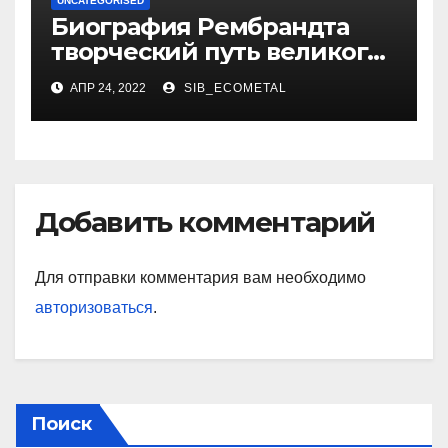
UNCATEGORISED
Биография Рембрандта
творческий путь великого
художника
АПР 24, 2022
SIB_ECOMETAL
Добавить комментарий
Для отправки комментария вам необходимо
авторизоваться
.
Поиск