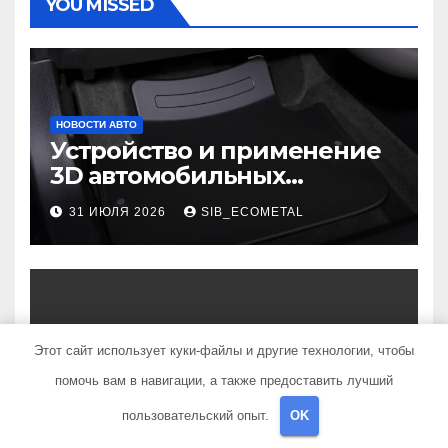
YOU MISSED
НОВОСТИ АВТО
Устройство и применение
3D автомобильных
ковриков
31 ИЮЛЯ 2026
SIB_ECOMETAL
НОВОСТИ АВТО
Этот сайт использует куки-файлы и другие технологии, чтобы
Основные этапы
помочь вам в навигации, а также предоставить лучший
возведения гаража
пользовательский опыт.
OK
16 ИЮЛЯ 2026
SIB_ECOMETAL