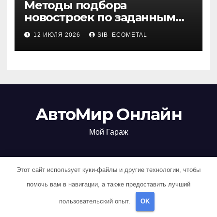
Методы подбора
новостроек по заданным
критериям
12 ИЮЛЯ 2026
SIB_ECOMETAL
АвтоМир Онлайн
Мой Гараж
Этот сайт использует куки-файлы и другие технологии, чтобы
Сайт работает на WordPress
|
Тема: Newsup, автор
Themeansar
помочь вам в навигации, а также предоставить лучший
пользовательский опыт.
OK
Home
Авокадо
Авокадо
Авокадо
Авокадо
Авокадо