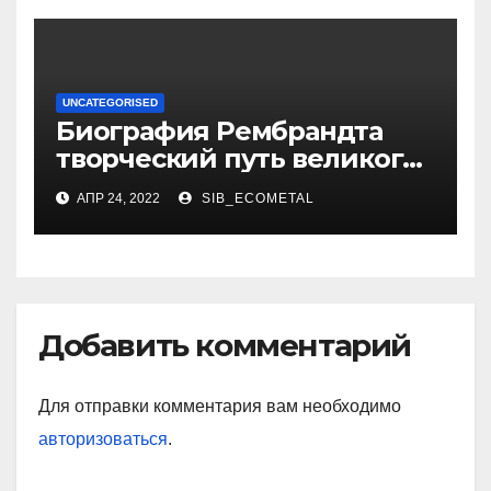
UNCATEGORISED
Биография Рембрандта
творческий путь великого
художника
АПР 24, 2022
SIB_ECOMETAL
Добавить комментарий
Для отправки комментария вам необходимо
авторизоваться
.