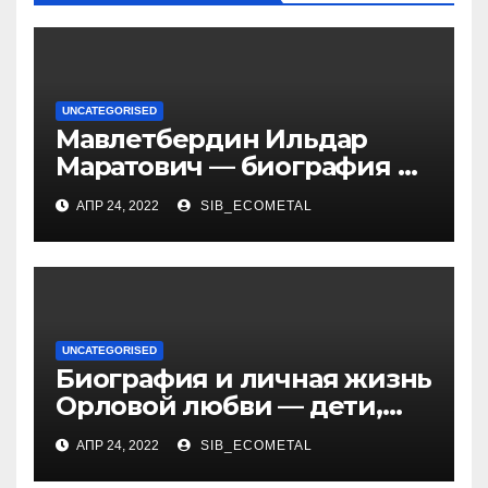
UNCATEGORISED
Мавлетбердин Ильдар
Маратович — биография и
достижения талантливого
АПР 24, 2022
SIB_ECOMETAL
российского политика и
бизнесмена
UNCATEGORISED
Биография и личная жизнь
Орловой любви — дети,
достижения, семейные
АПР 24, 2022
SIB_ECOMETAL
радости