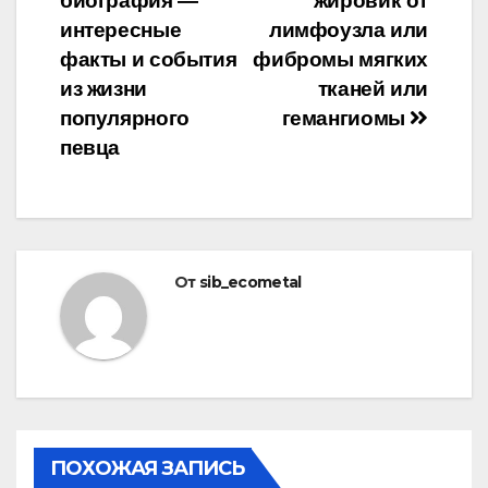
биография —
жировик от
по
интересные
лимфоузла или
записям
факты и события
фибромы мягких
из жизни
тканей или
популярного
гемангиомы
певца
От
sib_ecometal
ПОХОЖАЯ ЗАПИСЬ