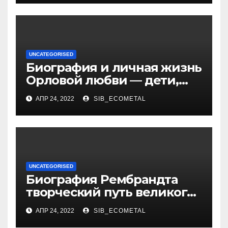
бизнесмена
UNCATEGORISED
Биография и личная жизнь
Орловой любви — дети,
достижения, семейные
АПР 24, 2022
SIB_ECOMETAL
радости
UNCATEGORISED
Биография Рембрандта
творческий путь великого
художника
АПР 24, 2022
SIB_ECOMETAL