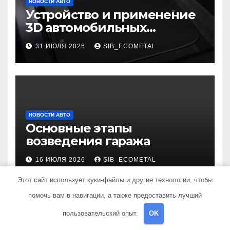
НОВОСТИ АВТО
Устройство и применение
3D автомобильных
ковриков
31 ИЮЛЯ 2026
SIB_ECOMETAL
НОВОСТИ АВТО
Основные этапы
возведения гаража
16 ИЮЛЯ 2026
SIB_ECOMETAL
Этот сайт использует куки-файлы и другие технологии, чтобы
помочь вам в навигации, а также предоставить лучший
пользовательский опыт.
OK
КУДА ПОЕХАТЬ