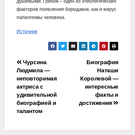
душевыми. Грибок – один из этиологических
факторов появления бородавок, как и вирус
папилломы человека.
Источник
Навигация
Чурсина
Биография
Людмила —
Наташи
по
неповторимая
Королевой —
записям
актриса с
интересные
удивительной
факты и
биографией и
достижения
талантом