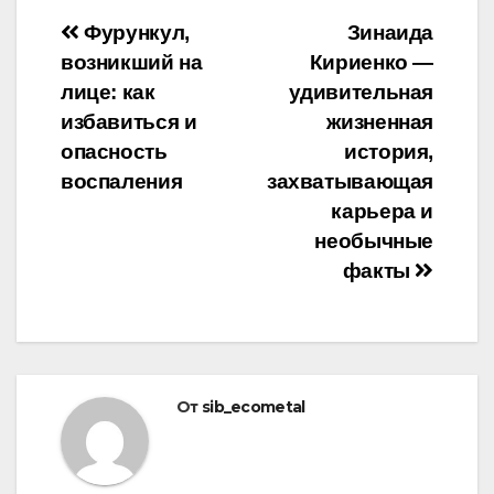
Навигация
Фурункул,
Зинаида
возникший на
Кириенко —
по
лице: как
удивительная
записям
избавиться и
жизненная
опасность
история,
воспаления
захватывающая
карьера и
необычные
факты
От
sib_ecometal