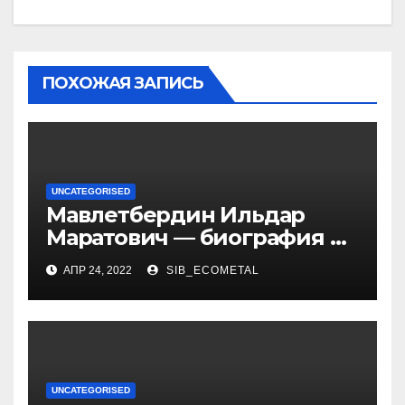
ПОХОЖАЯ ЗАПИСЬ
UNCATEGORISED
Мавлетбердин Ильдар
Маратович — биография и
достижения талантливого
АПР 24, 2022
SIB_ECOMETAL
российского политика и
бизнесмена
UNCATEGORISED