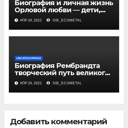
Биография и личная жизнь
Орловой любви — дети,
достижения, семейные
АПР 24, 2022
SIB_ECOMETAL
радости
UNCATEGORISED
Биография Рембрандта
творческий путь великого
художника
АПР 24, 2022
SIB_ECOMETAL
Добавить комментарий