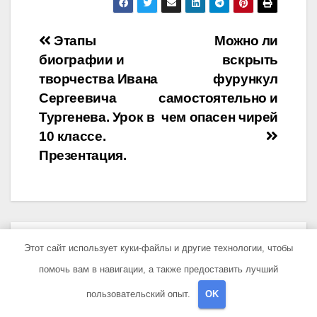
Навигация
Этапы
Можно ли
биографии и
вскрыть
по
творчества Ивана
фурункул
записям
Сергеевича
самостоятельно и
Тургенева. Урок в
чем опасен чирей
10 классе.
Презентация.
От
sib_ecometal
Этот сайт использует куки-файлы и другие технологии, чтобы
помочь вам в навигации, а также предоставить лучший
пользовательский опыт.
OK