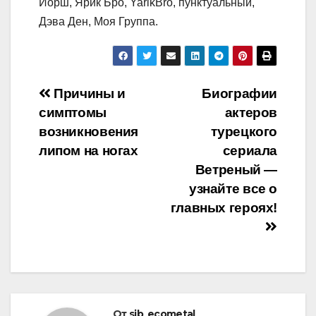
Йорш, Ярик Бро, YarikBro, пунктуальный,
Дэва Ден, Моя Группа.
Навигация
Причины и
Биографии
симптомы
актеров
по
возникновения
турецкого
записям
липом на ногах
сериала
Ветреный —
узнайте все о
главных героях!
От
sib_ecometal