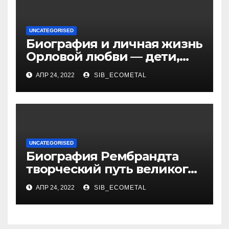
UNCATEGORISED
Биография и личная жизнь
Орловой любви — дети,
достижения, семейные
АПР 24, 2022
SIB_ECOMETAL
радости
UNCATEGORISED
Биография Рембрандта
творческий путь великого
художника
АПР 24, 2022
SIB_ECOMETAL