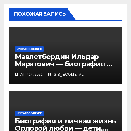
ПОХОЖАЯ ЗАПИСЬ
UNCATEGORISED
Мавлетбердин Ильдар
Маратович — биография и
достижения талантливого
АПР 24, 2022
SIB_ECOMETAL
российского политика и
бизнесмена
UNCATEGORISED
Биография и личная жизнь
Орловой любви — дети,