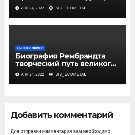
достижения, семейные
АПР 24, 2022
SIB_ECOMETAL
радости
UNCATEGORISED
Биография Рембрандта
творческий путь великого
художника
АПР 24, 2022
SIB_ECOMETAL
Добавить комментарий
Для отправки комментария вам необходимо