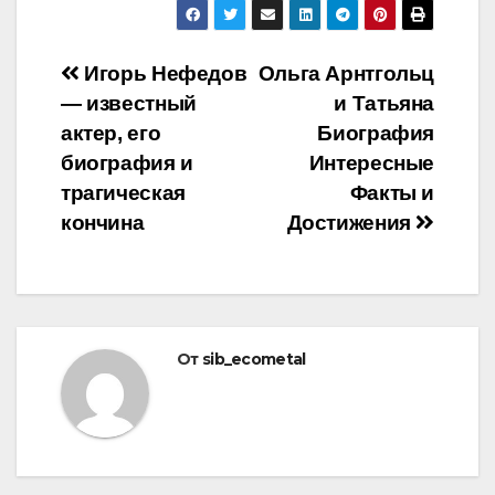
Навигация
Игорь Нефедов
Ольга Арнтгольц
— известный
и Татьяна
по
актер, его
Биография
записям
биография и
Интересные
трагическая
Факты и
кончина
Достижения
От
sib_ecometal