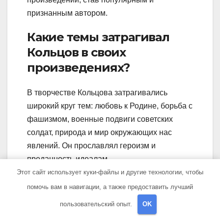
признанным автором.
Какие темы затрагивал
Кольцов в своих
произведениях?
В творчестве Кольцова затрагивались
широкий круг тем: любовь к Родине, борьба с
фашизмом, военные подвиги советских
солдат, природа и мир окружающих нас
явлений. Он прославлял героизм и
преданность идеалам.
Этот сайт использует куки-файлы и другие технологии, чтобы
помочь вам в навигации, а также предоставить лучший
пользовательский опыт.
OK
Навигация
Виктор
Липома мягких