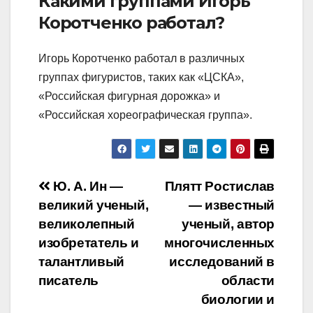
Какими группами Игорь
Коротченко работал?
Игорь Коротченко работал в различных
группах фигуристов, таких как «ЦСКА»,
«Российская фигурная дорожка» и
«Российская хореографическая группа».
Навигация
Ю. А. Ин —
Плятт Ростислав
великий ученый,
— известный
по
великолепный
ученый, автор
записям
изобретатель и
многочисленных
талантливый
исследований в
писатель
области
биологии и