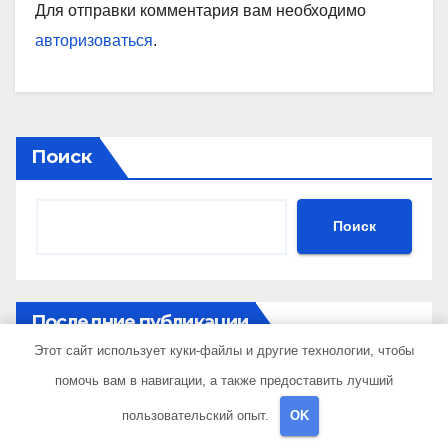
Для отправки комментария вам необходимо
авторизоваться
.
Поиск
Поиск
Последние публикации
Этот сайт использует куки-файлы и другие технологии, чтобы
помочь вам в навигации, а также предоставить лучший
Устройство и применение 3D автомобильных
ковриков
пользовательский опыт.
OK