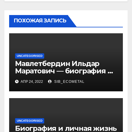
ПОХОЖАЯ ЗАПИСЬ
UNCATEGORISED
Мавлетбердин Ильдар
Маратович — биография и
достижения талантливого
АПР 24, 2022
SIB_ECOMETAL
российского политика и
бизнесмена
UNCATEGORISED
Биография и личная жизнь