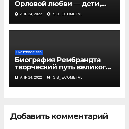
Орловой любви — дети,
достижения, семейные
АПР 24, 2022
SIB_ECOMETAL
радости
UNCATEGORISED
Биография Рембрандта
творческий путь великого
художника
АПР 24, 2022
SIB_ECOMETAL
Добавить комментарий