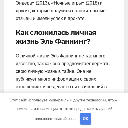
Эндера» (2013), «Ночные игры» (2018) и
других, которые получили положительные
отзывы и имели успех в прокате.
Как сложилась личная
жизнь Эль Фаннинг?
О личной жизни Эль Фаннинг не так много
известно, так как она предпочитает держать
свою личную жизнь в тайне. Она не
публикует много информации о своих
отношениях и не делает о них заявлений в
СМИ. Она фокусируется на своей карьере и
Этот сайт использует куки-файлы и другие технологии, чтобы
актерской работе, что позволяет ей
помочь вам в навигации, а также предоставить лучший
сохранить личную жизнь в приватности.
пользовательский опыт.
OK
Какие достижения имеет