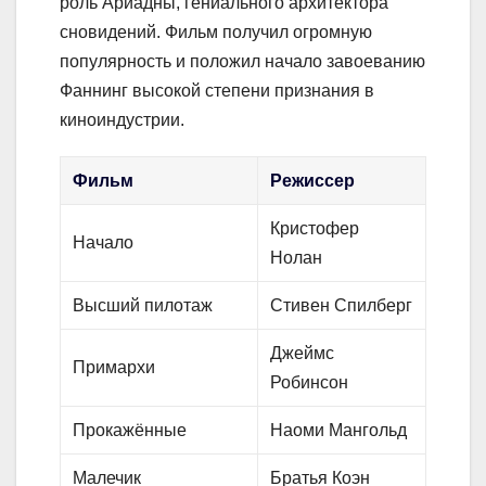
роль Ариадны, гениального архитектора
сновидений. Фильм получил огромную
популярность и положил начало завоеванию
Фаннинг высокой степени признания в
киноиндустрии.
Фильм
Режиссер
Кристофер
Начало
Нолан
Высший пилотаж
Стивен Спилберг
Джеймс
Примархи
Робинсон
Прокажённые
Наоми Мангольд
Малечик
Братья Коэн