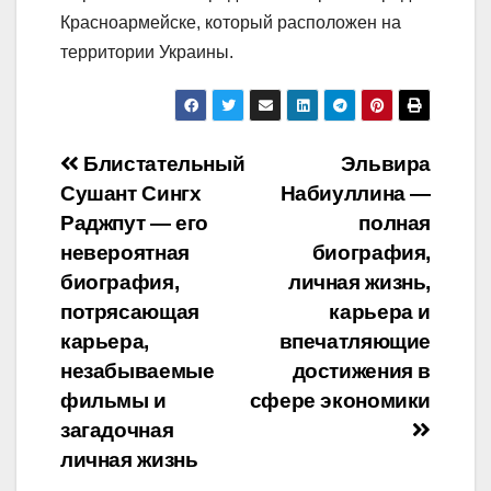
Красноармейске, который расположен на
территории Украины.
Навигация
Блистательный
Эльвира
Сушант Сингх
Набиуллина —
по
Раджпут — его
полная
записям
невероятная
биография,
биография,
личная жизнь,
потрясающая
карьера и
карьера,
впечатляющие
незабываемые
достижения в
фильмы и
сфере экономики
загадочная
личная жизнь