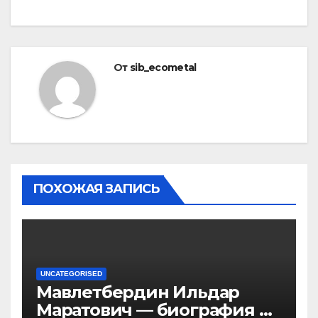
От
sib_ecometal
ПОХОЖАЯ ЗАПИСЬ
UNCATEGORISED
Мавлетбердин Ильдар
Маратович — биография и