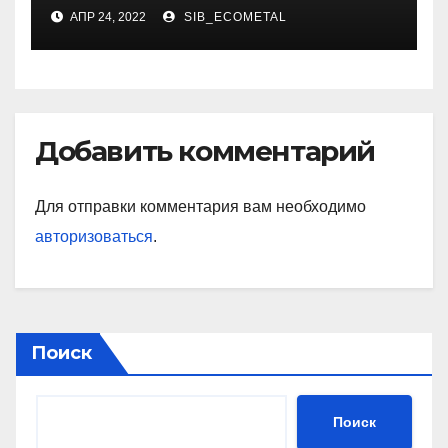
художника
АПР 24, 2022
SIB_ECOMETAL
Добавить комментарий
Для отправки комментария вам необходимо
авторизоваться
.
Поиск
Поиск