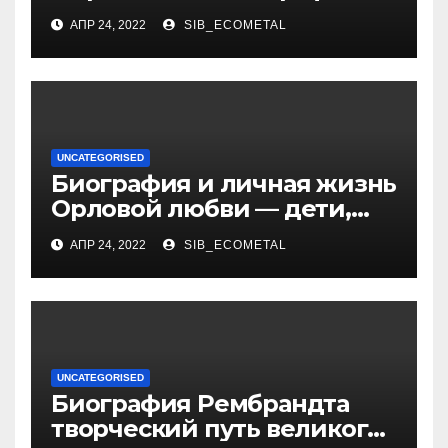
достижения талантливого
АПР 24, 2022
SIB_ECOMETAL
российского политика и
бизнесмена
UNCATEGORISED
Биография и личная жизнь
Орловой любви — дети,
достижения, семейные
АПР 24, 2022
SIB_ECOMETAL
радости
UNCATEGORISED
Биография Рембрандта
творческий путь великого