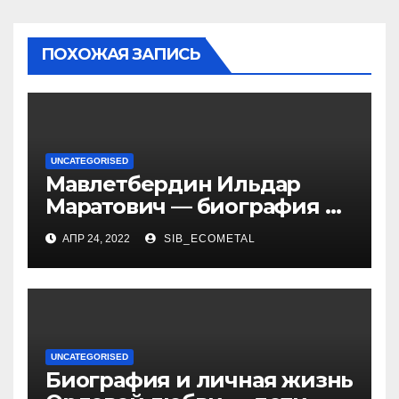
ПОХОЖАЯ ЗАПИСЬ
UNCATEGORISED
Мавлетбердин Ильдар
Маратович — биография и
достижения талантливого
АПР 24, 2022
SIB_ECOMETAL
российского политика и
бизнесмена
UNCATEGORISED
Биография и личная жизнь