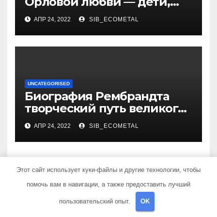
Орловой любви — дети,
достижения, семейные
АПР 24, 2022
SIB_ECOMETAL
радости
UNCATEGORISED
Биография Рембрандта
творческий путь великого
художника
АПР 24, 2022
SIB_ECOMETAL
Этот сайт использует куки-файлы и другие технологии, чтобы
помочь вам в навигации, а также предоставить лучший
Добавить комментарий
пользовательский опыт.
OK