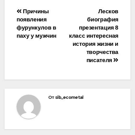
Навигация
Причины
Лесков
появления
биография
по
фурункулов в
презентация 8
записям
паху у мужчин
класс интересная
история жизни и
творчества
писателя
От
sib_ecometal