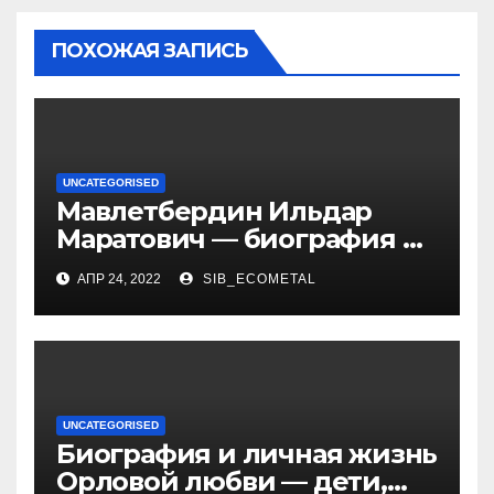
ПОХОЖАЯ ЗАПИСЬ
UNCATEGORISED
Мавлетбердин Ильдар
Маратович — биография и
достижения талантливого
АПР 24, 2022
SIB_ECOMETAL
российского политика и
бизнесмена
UNCATEGORISED
Биография и личная жизнь
Орловой любви — дети,