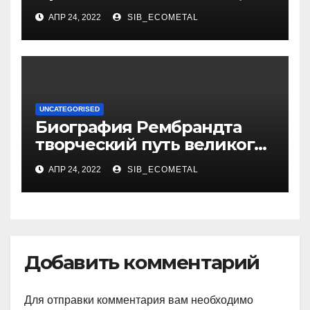
достижения, семейные
АПР 24, 2022
SIB_ECOMETAL
радости
UNCATEGORISED
Биография Рембрандта
творческий путь великого
художника
АПР 24, 2022
SIB_ECOMETAL
Добавить комментарий
Для отправки комментария вам необходимо