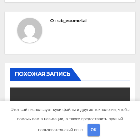
От
sib_ecometal
ПОХОЖАЯ ЗАПИСЬ
Этот сайт использует куки-файлы и другие технологии, чтобы
UNCATEGORISED
Мавлетбердин Ильдар
помочь вам в навигации, а также предоставить лучший
Маратович — биография и
пользовательский опыт.
OK
достижения талантливого
АПР 24, 2022
SIB_ECOMETAL