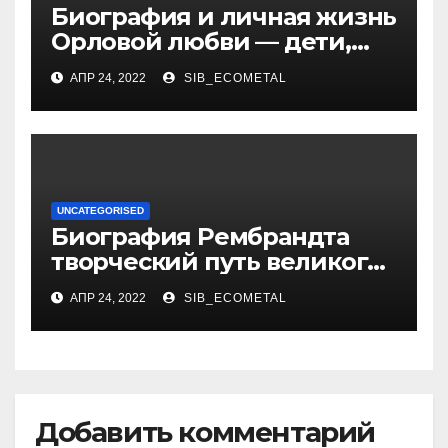
Биография и личная жизнь
Орловой любви — дети,
достижения, семейные
АПР 24, 2022
SIB_ECOMETAL
радости
UNCATEGORISED
Биография Рембрандта
творческий путь великого
художника
АПР 24, 2022
SIB_ECOMETAL
Добавить комментарий