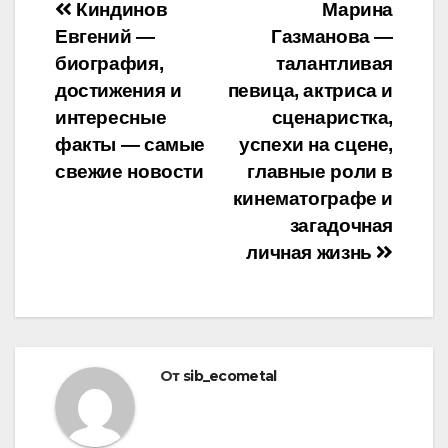
Навигация
Киндинов
Марина
Евгений —
Газманова —
по
биография,
талантливая
записям
достижения и
певица, актриса и
интересные
сценаристка,
факты — самые
успехи на сцене,
свежие новости
главные роли в
кинематографе и
загадочная
личная жизнь
От
sib_ecometal