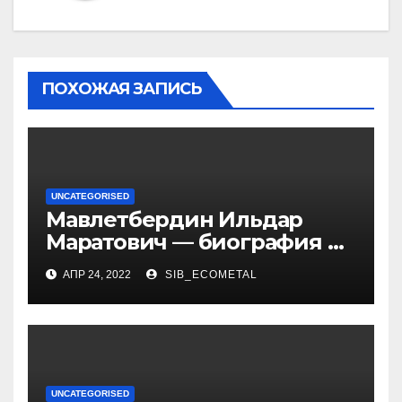
ПОХОЖАЯ ЗАПИСЬ
UNCATEGORISED
Мавлетбердин Ильдар
Маратович — биография и
достижения талантливого
АПР 24, 2022
SIB_ECOMETAL
российского политика и
бизнесмена
UNCATEGORISED