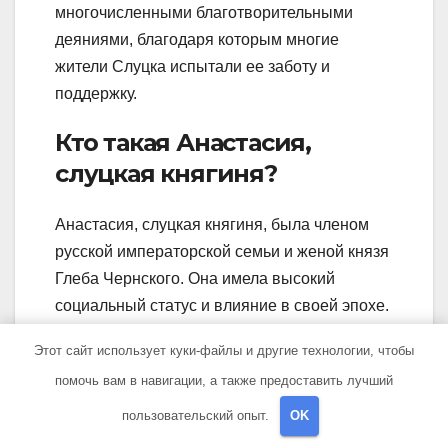
многочисленными благотворительными
деяниями, благодаря которым многие
жители Слуцка испытали ее заботу и
поддержку.
Кто такая Анастасия,
слуцкая княгиня?
Анастасия, слуцкая княгиня, была членом
русской императорской семьи и женой князя
Глеба Чернского. Она имела высокий
социальный статус и влияние в своей эпохе.
Этот сайт использует куки-файлы и другие технологии, чтобы
помочь вам в навигации, а также предоставить лучший
Навигация
Максим
Причины
пользовательский опыт.
OK
Викторович
появления