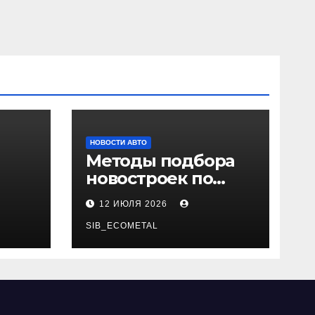
НОВОСТИ АВТО
Методы подбора
новостроек по
 и
заданным
12 ИЮЛЯ 2026
и
критериям
SIB_ECOMETAL