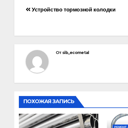
Навигация
Устройство тормозной колодки
по
записям
От
sib_ecometal
ПОХОЖАЯ ЗАПИСЬ
РЕМОНТ 