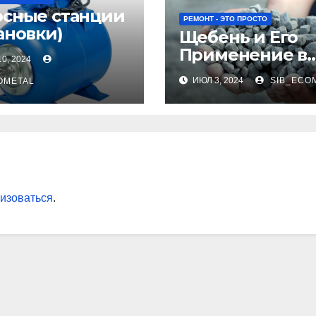
осные станции
РЕМОНТ - ЭТО ПРОСТО
ановки)
Щебень и Его
Применение в
0, 2024
Современном
ИЮЛ 3, 2024
SIB_ECO
OMETAL
Строительстве
изоваться
.