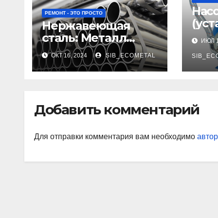
Нас
РЕМОНТ - ЭТО ПРОСТО
(уст
Нержавеющая
сталь: Металл
ИЮЛ 1
будущего
ОКТ 16, 2024
SIB_ECOMETAL
SIB_EC
Добавить комментарий
Для отправки комментария вам необходимо
автор