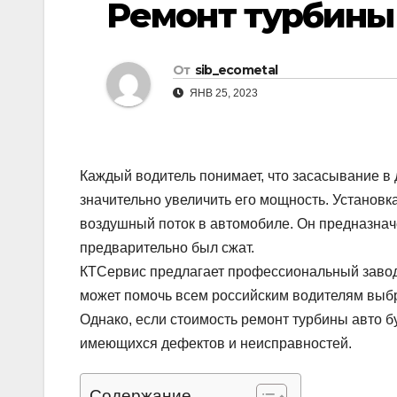
Ремонт турбины
р
l
а
a
в
От
sib_ecometal
s
и
ЯНВ 25, 2023
s
т
n
ь
i
Каждый водитель понимает, что засасывание в 
k
значительно увеличить его мощность. Установк
i
воздушный поток в автомобиле. Он предназнач
предварительно был сжат.
КТСервис предлагает профессиональный заводск
может помочь всем российским водителям выб
Однако, если стоимость ремонт турбины авто 
имеющихся дефектов и неисправностей.
Содержание