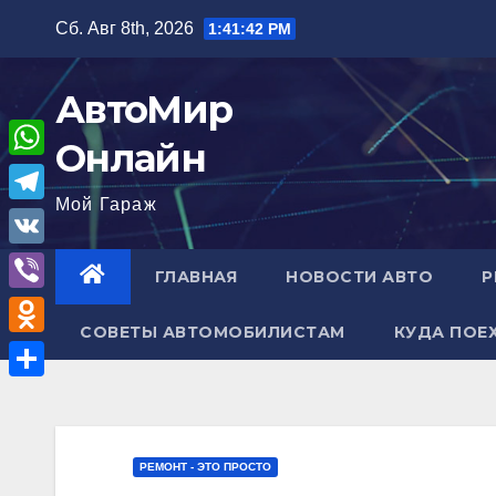
Перейти
Сб. Авг 8th, 2026
1:41:43 PM
к
содержимому
АвтоМир
Онлайн
W
Мой Гараж
h
T
a
e
V
ГЛАВНАЯ
НОВОСТИ АВТО
Р
t
l
K
V
s
e
СОВЕТЫ АВТОМОБИЛИСТАМ
КУДА ПОЕ
i
A
O
g
b
p
d
r
О
e
p
n
a
т
r
o
m
п
РЕМОНТ - ЭТО ПРОСТО
k