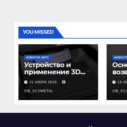
YOU MISSED
НОВОСТИ АВТО
НОВОСТ
Устройство и
Осн
применение 3D
воз
автомобильных
гар
31 ИЮЛЯ 2026
16 
ковриков
SIB_ECOMETAL
SIB_EC