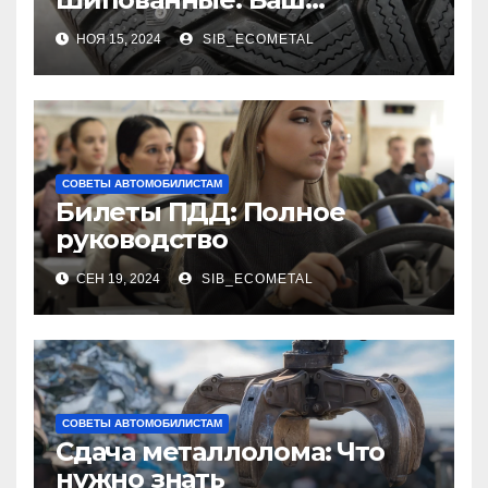
Надежный Партнёр на
НОЯ 15, 2024
SIB_ECOMETAL
Снежных Дорогах
СОВЕТЫ АВТОМОБИЛИСТАМ
Билеты ПДД: Полное
руководство
СЕН 19, 2024
SIB_ECOMETAL
СОВЕТЫ АВТОМОБИЛИСТАМ
Сдача металлолома: Что
нужно знать