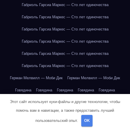
Габриэль Гарсиа Маркес — Сто лет одиночества
Габриэль Гарсиа Маркес — Сто лет одиночества
Габриэль Гарсиа Маркес — Сто лет одиночества
Габриэль Гарсиа Маркес — Сто лет одиночества
Габриэль Гарсиа Маркес — Сто лет одиночества
Габриэль Гарсиа Маркес — Сто лет одиночества
Герман Мелвилл — Моби Дик
Герман Мелвилл — Моби Дик
Говядина
Говядина
Говядина
Говядина
Говядина
Этот сайт использует куки-файлы и другие технологии, чтобы
Говядина
Говядина
Горох
Горох
Горох
Горох
Горох
помочь вам в навигации, а также предоставить лучший
Горох
Горох
Горох
Горох
Груша
Груша
Груша
Груша
пользовательский опыт.
OK
Груша
Груша
Гюнтер Грасс — Жестяной барабан