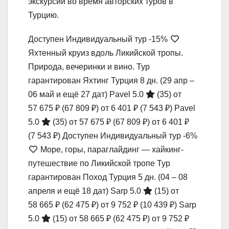
экскурсий во время авторских туров в
Турцию.
Доступен Индивидуальный тур
-15%
Яхтенный круиз вдоль Ликийской тропы.
Природа, вечеринки и вино. Тур
гарантирован Яхтинг Турция
8 дн.
(29 апр –
06 май и ещё 27 дат)
Pavel 5.0
(35)
от
57 675 ₽
(67 809 ₽)
от 6 401 ₽
(7 543 ₽)
Pavel
5.0
(35)
от 57 675 ₽
(67 809 ₽)
от 6 401 ₽
(7 543 ₽)
Доступен Индивидуальный тур
-6%
Море, горы, параглайдинг — хайкинг-
путешествие по Ликийской тропе Тур
гарантирован Поход Турция
5 дн.
(04 – 08
апреля и ещё 18 дат)
Sarp 5.0
(15)
от
58 665 ₽
(62 475 ₽)
от 9 752 ₽
(10 439 ₽)
Sarp
5.0
(15)
от 58 665 ₽
(62 475 ₽)
от 9 752 ₽