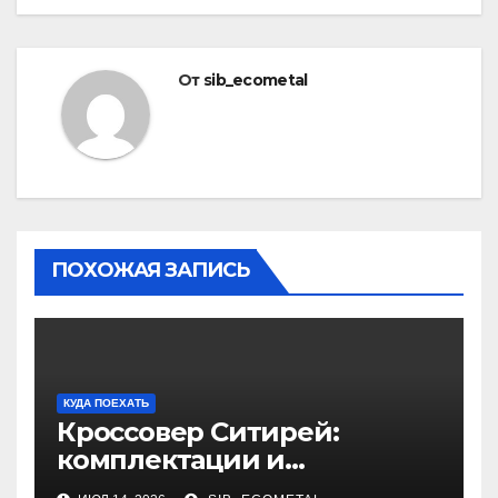
От
sib_ecometal
ПОХОЖАЯ ЗАПИСЬ
КУДА ПОЕХАТЬ
Кроссовер Ситирей:
комплектации и
характеристики