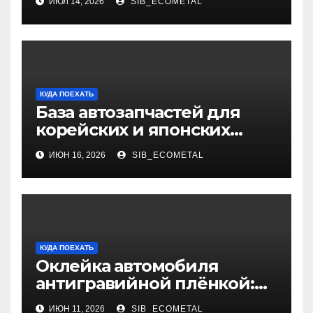
ИЮЛ 14, 2026
SIB_ECOMETAL
КУДА ПОЕХАТЬ
База автозапчастей для
корейских и японских
грузовиков
ИЮН 16, 2026
SIB_ECOMETAL
КУДА ПОЕХАТЬ
Оклейка автомобиля
антигравийной плёнкой:
методы нанесения, типы
ИЮН 11, 2026
SIB_ECOMETAL