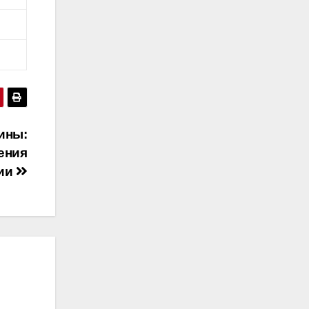
ины:
ения
ции