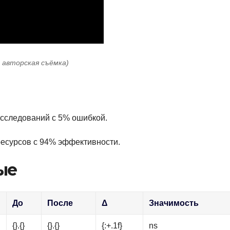
: авторская съёмка)
 исследований с 5% ошибкой.
 ресурсов с 94% эффективности.
ые
До
После
Δ
Значимость
{}.{}
{}.{}
{:+.1f}
ns