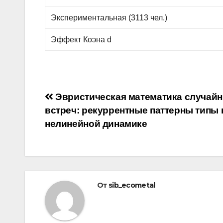
Экспериментальная (3113 чел.)
Эффект Коэна d
Навигация
Эвристическая математика случай
встреч: рекуррентные паттерны типы 
по
нелинейной динамике
записям
От
sib_ecometal