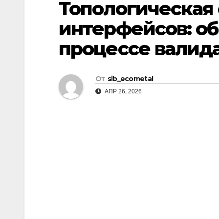
Топологическая
р
l
а
интерфейсов: об
a
в
процессе валид
s
и
s
т
n
От
sib_ecometal
ь
i
АПР 26, 2026
k
i