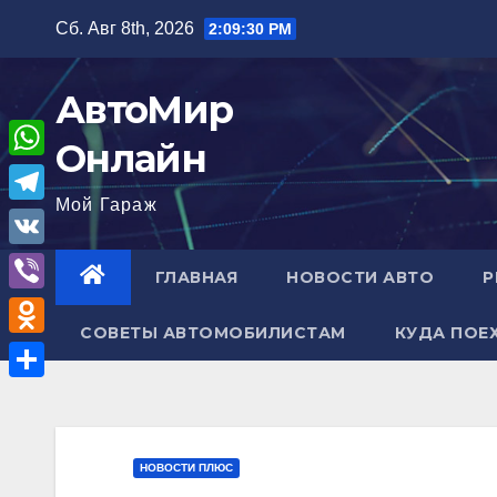
Перейти
Сб. Авг 8th, 2026
2:09:31 PM
к
содержимому
АвтоМир
Онлайн
W
Мой Гараж
h
T
a
e
V
ГЛАВНАЯ
НОВОСТИ АВТО
Р
t
l
K
V
s
e
СОВЕТЫ АВТОМОБИЛИСТАМ
КУДА ПОЕ
i
A
O
g
b
p
d
r
О
e
p
n
a
т
r
o
m
п
НОВОСТИ ПЛЮС
k