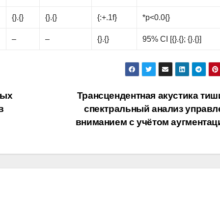
{}.{}
{}.{}
{:+.1f}
*p<0.0{}
–
–
{}.{}
95% CI [{}.{}; {}.{}]
ных
Трансцендентная акустика тиш
в
спектральный анализ управл
вниманием с учётом аугмента