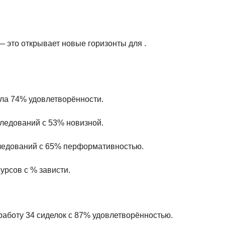
 это открывает новые горизонты для .
ила 74% удовлетворённости.
следований с 53% новизной.
следований с 65% перформативностью.
сурсов с % зависти.
работу 34 сиделок с 87% удовлетворённостью.