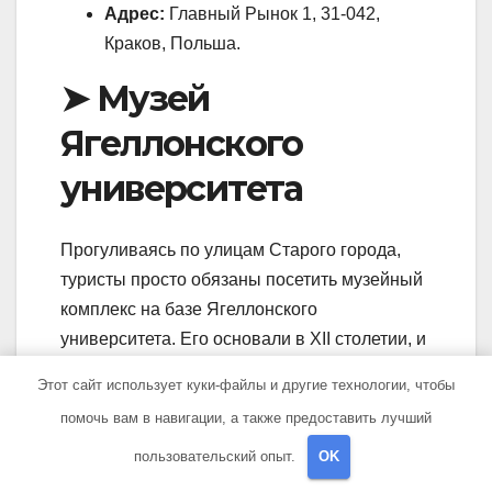
Адрес:
Главный Рынок 1, 31-042,
Краков, Польша.
➤ Музей
Ягеллонского
университета
Прогуливаясь по улицам Старого города,
туристы просто обязаны посетить музейный
комплекс на базе Ягеллонского
университета. Его основали в XII столетии, и
за это время он претерпел несколько
Этот сайт использует куки-файлы и другие технологии, чтобы
реконструкций в готической стилизации. В
помочь вам в навигации, а также предоставить лучший
XIV веке одним из учеников учебного
пользовательский опыт.
OK
заведения стал знаменитый Коперник.