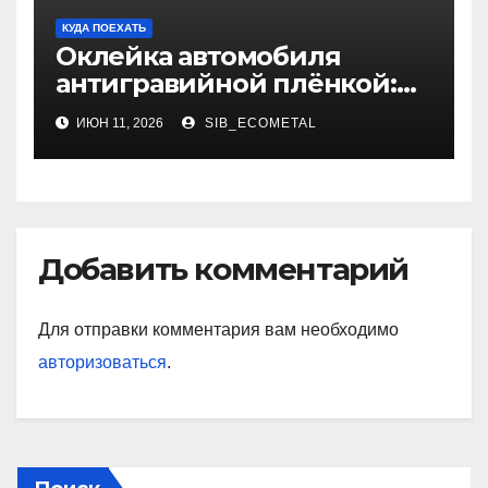
КУДА ПОЕХАТЬ
Оклейка автомобиля
антигравийной плёнкой:
методы нанесения, типы
ИЮН 11, 2026
SIB_ECOMETAL
материалов и
эксплуатационные
особенности
Добавить комментарий
Для отправки комментария вам необходимо
авторизоваться
.