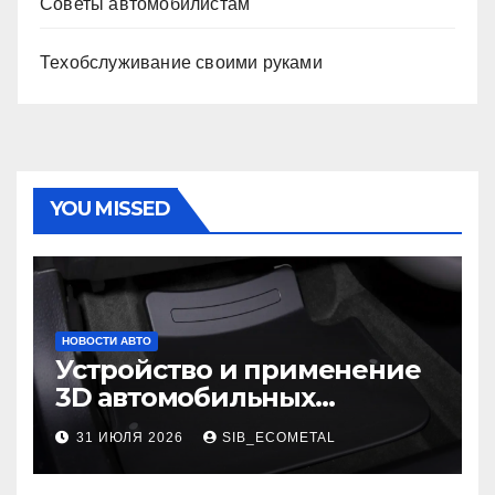
Советы автомобилистам
Техобслуживание своими руками
YOU MISSED
НОВОСТИ АВТО
Устройство и применение
3D автомобильных
ковриков
31 ИЮЛЯ 2026
SIB_ECOMETAL