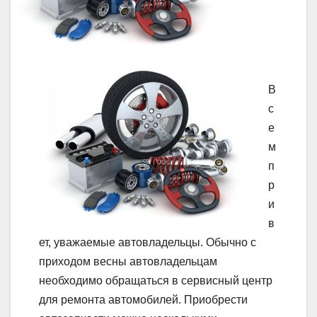
В
с
е
м
п
р
и
в
ет, уважаемые автовладельцы. Обычно с
приходом весны автовладельцам
необходимо обращаться в сервисный центр
для ремонта автомобилей. Приобрести