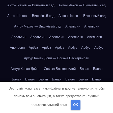
Антон Чехов — Вишнёвый сад
Антон Чехов — Вишнёвый сад
Антон Чехов — Вишнёвый сад
Антон Чехов — Вишнёвый сад
Антон Чехов — Вишнёвый сад
Апельсин
Апельсин
Апельсин
Апельсин
Апельсин
Апельсин
Апельсин
Апельсин
Арбуз
Арбуз
Арбуз
Арбуз
Арбуз
Арбуз
Артур Конан Дойл — Собака Баскервилей
Артур Конан Дойл — Собака Баскервилей
Банан
Банан
Банан
Банан
Банан
Банан
Банан
Банан
Банан
Этот сайт использует куки-файлы и другие технологии, чтобы
Банан
Банан
Банан
Бангкок
Бангкок
Бангкок
Бангкок
помочь вам в навигации, а также предоставить лучший
Бангкок
Бангкок
Бангкок
Бангкок
Бангкок
Бангкок
пользовательский опыт.
OK
Бангкок
Бангкок
Бангкок
Бангкок
Бангкок
Бангкок