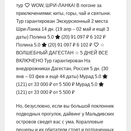
тур
WOW, ШРИ-ЛАНКА! В погоне за
приключениями: киты, горы, чай и святыни.
Тур гарантирован Экскурсионный 2 места
Шри-Ланка
14 дн.
(19 апр – 02 май и ещё 3
даты)
Полина 5.0
(20)
91 097 ₽
6 102 ₽
Полина 5.0
(20)
91 097 ₽
6 102 ₽
☆
ВОЛШЕБНЫЙ ДАГЕСТАН ☆ 5 ДНЕЙ ВСЕ
ВКЛЮЧЕНО Тур гарантирован На
внедорожниках Дагестан, Россия
5 дн.
(30
янв – 03 фев и ещё 44 даты)
Мурад 5.0
(121)
от 33 000 ₽
от 5 500 ₽
Мурад 5.0
(121)
от 33 000 ₽
от 5 500 ₽
Но, безусловно, если вы большой поклонник
подводных прогулок, дайвинг у Мальдивских
островов сведет вас с ума. Коралловые
пещеры и их обитатели стоят и потраченных