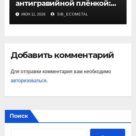
антигравийной плёнкой:
методы нанесения, типы
ИЮН 11, 2026
SIB_ECOMETAL
материалов и
эксплуатационные
особенности
Добавить комментарий
Для отправки комментария вам необходимо
авторизоваться
.
Поиск