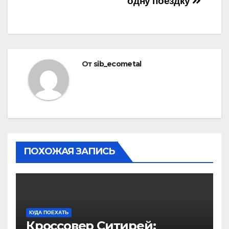
одну поездку
От
sib_ecometal
ПОХОЖАЯ ЗАПИСЬ
КУДА ПОЕХАТЬ
Кроссовер Ситирей: