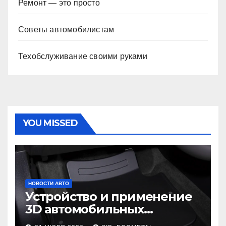
Ремонт — это просто
Советы автомобилистам
Техобслуживание своими руками
YOU MISSED
НОВОСТИ АВТО
Устройство и применение
3D автомобильных
ковриков