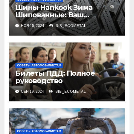
Шины Hankook Зима
Шипованные: Ваш
Надежный Партнёр на
НОЯ 15, 2024
SIB_ECOMETAL
Снежных Дорогах
СОВЕТЫ АВТОМОБИЛИСТАМ
Билеты ПДД: Полное
руководство
СЕН 19, 2024
SIB_ECOMETAL
СОВЕТЫ АВТОМОБИЛИСТАМ