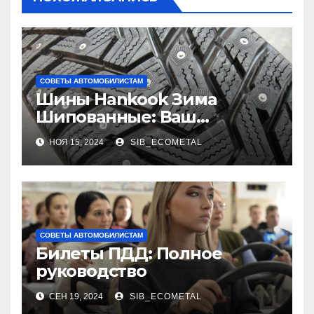
СОВЕТЫ АВТОМОБИЛИСТАМ
Шины Hankook Зима
Шипованные: Ваш
Надежный Партнёр на
НОЯ 15, 2024
SIB_ECOMETAL
Снежных Дорогах
СОВЕТЫ АВТОМОБИЛИСТАМ
Билеты ПДД: Полное
руководство
СЕН 19, 2024
SIB_ECOMETAL