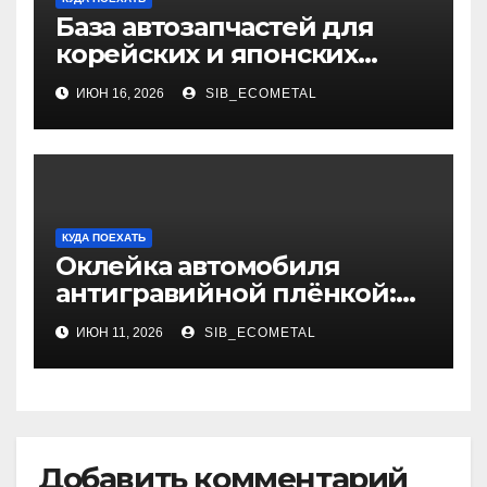
База автозапчастей для
корейских и японских
грузовиков
ИЮН 16, 2026
SIB_ECOMETAL
КУДА ПОЕХАТЬ
Оклейка автомобиля
антигравийной плёнкой:
методы нанесения, типы
ИЮН 11, 2026
SIB_ECOMETAL
материалов и
эксплуатационные
особенности
Добавить комментарий