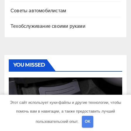
Советы автомобилистам
Техобслуживание своими руками
YOU MISSED
НОВОСТИ АВТО
Этот сайт использует куки-файлы и другие технологии, чтобы
Устройство и применение
помочь вам в навигации, а также предоставить лучший
3D автомобильных
ковриков
пользовательский опыт.
OK
31 ИЮЛЯ 2026
SIB_ECOMETAL