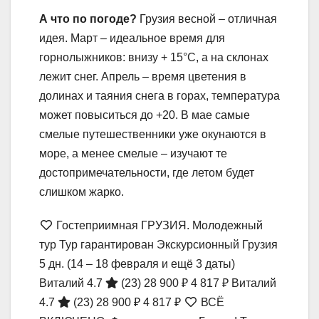
А что по погоде?
Грузия весной – отличная
идея. Март – идеальное время для
горнолыжников: внизу + 15°С, а на склонах
лежит снег. Апрель – время цветения в
долинах и таяния снега в горах, температура
может повыситься до +20. В мае самые
смелые путешественники уже окунаются в
море, а менее смелые – изучают те
достопримечательности, где летом будет
слишком жарко.
Гостеприимная ГРУЗИЯ. Молодежный
тур Тур гарантирован Экскурсионный Грузия
5 дн.
(14 – 18 февраля и ещё 3 даты)
Виталий 4.7
(23)
28 900 ₽
4 817 ₽
Виталий
4.7
(23)
28 900 ₽
4 817 ₽
ВСЁ