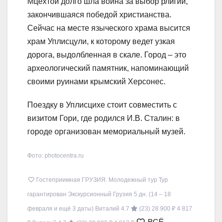
Мцехтой долго шла война за выбор рлигии,
закончившаяся победой христианства.
Сейчас на месте языческого храма высится
храм Уплисцули, к которому ведет узкая
дорога, выдолбленная в скале. Город – это
археологический памятник, напоминающий
своими руинами крымский Херсонес.
Поездку в Уплисцихе стоит совместить с
визитом Гори, где родился И.В. Сталин: в
городе организован мемориальный музей.
Фото: photocentra.ru
Гостеприимная ГРУЗИЯ. Молодежный тур Тур
гарантирован Экскурсионный Грузия
5 дн.
(14 – 18
февраля и ещё 3 даты)
Виталий 4.7
(23)
28 900 ₽
4 817