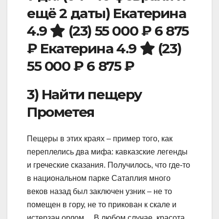
ещё 2 даты)
Екатерина
4.9
(23)
55 000 ₽
6 875
₽
Екатерина 4.9
(23)
55 000 ₽
6 875 ₽
3) Найти пещеру
Прометея
Пещеры в этих краях – пример того, как
переплелись два мифа: кавказские легенды
и греческие сказания. Получилось, что где-то
в национальном парке Сатаплия много
веков назад был заключен узник – не то
помещен в гору, не то прикован к скале и
истерзан орлом… В любом случае, красота