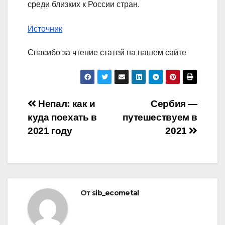
среди близких к России стран.
Источник
Спасибо за чтение статей на нашем сайте
Навигация
Непал: как и
Сербия —
куда поехать в
путешествуем в
по
2021 году
2021
записям
От
sib_ecometal