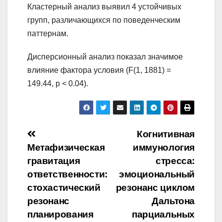
Кластерный анализ выявил 4 устойчивых
групп, различающихся по поведенческим
паттернам.
Дисперсионный анализ показал значимое
влияние фактора условия (F(1, 1881) =
149.44, p < 0.04).
Навигация
Когнитивная
Метафизическая
иммунология
по
гравитация
стресса:
записям
ответственности:
эмоциональный
стохастический
резонанс циклом
резонанс
Дальтона
планирования
парциальных