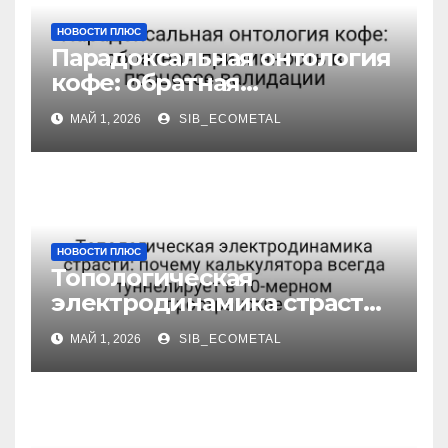
НОВОСТИ ПЛЮС
Парадоксальная онтология
кофе: обратная
причинность в процессе
МАЙ 1, 2026
SIB_ECOMETAL
валидации
НОВОСТИ ПЛЮС
Топологическая
электродинамика страсти:
почему калькулятора
МАЙ 1, 2026
SIB_ECOMETAL
всегда туннелирует в 10-
мерном пространстве