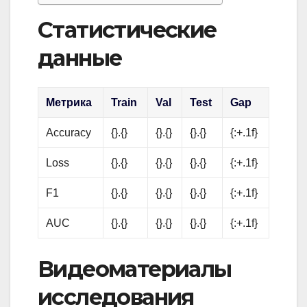
Статистические
данные
Метрика
Train
Val
Test
Gap
Accuracy
{}.{}
{}.{}
{}.{}
{:+.1f}
Loss
{}.{}
{}.{}
{}.{}
{:+.1f}
F1
{}.{}
{}.{}
{}.{}
{:+.1f}
AUC
{}.{}
{}.{}
{}.{}
{:+.1f}
Видеоматериалы
исследования