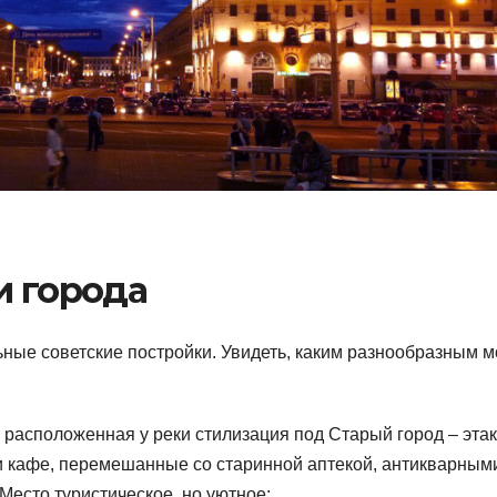
и города
льные советские постройки. Увидеть, каким разнообразным 
: расположенная у реки стилизация под Старый город – эта
 и кафе, перемешанные со старинной аптекой, антикварным
Место туристическое, но уютное;