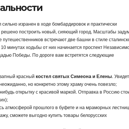
альности
л сильно изранен в ходе бомбардировок и практически
о решено построить новый, сияющий город. Масштабы заду
е путешественников встречают две башни в стиле сталинск
 10 минутах ходьбы от них начинается проспект Независим
адью Победы. По дороге вам встретятся следующие
незапный красный
костел святых Симеона и Елены
. Увиде
неожиданно, но конкретно этому храму очень повезло;
нибудь открытку с красивой маркой. Отправка в Россию сто
их);
есь атмосферой прошлого в буфете и на мраморных лестниц
дажу, сможете выгодно купить товары белорусских