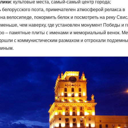
блики
: культовые места, самый-самый центр города;
ть белорусского поэта, примечателен атмосферой релакса в
на велосипеде, покормить белок и посмотреть на реку Свис
е меньше, чем наверху, где установлен монумент Победы и г
тро – памятные плиты с именами и мемориальный венок. Ме
 подошли с коммунистическим размахом и отгрохали подземн
ниным.