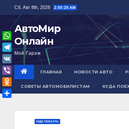
Перейти
Сб. Авг 8th, 2026
2:50:27 AM
к
содержимому
АвтоМир
Онлайн
W
Мой Гараж
h
T
a
e
V
ГЛАВНАЯ
НОВОСТИ АВТО
Р
t
l
K
V
s
e
СОВЕТЫ АВТОМОБИЛИСТАМ
КУДА ПОЕ
i
A
O
g
b
p
d
r
О
e
p
n
a
т
r
o
m
п
КУДА ПОЕХАТЬ
k