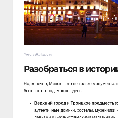
Фото: cs6.pikabu.ru
Разобраться в истори
Но, конечно, Минск – это не только монумента
быть этот город, можно здесь:
Верхний город
и
Троицкое предместье
аутентичные домики, хостелы, музейчики
лавками и букинистическими магазинами. 