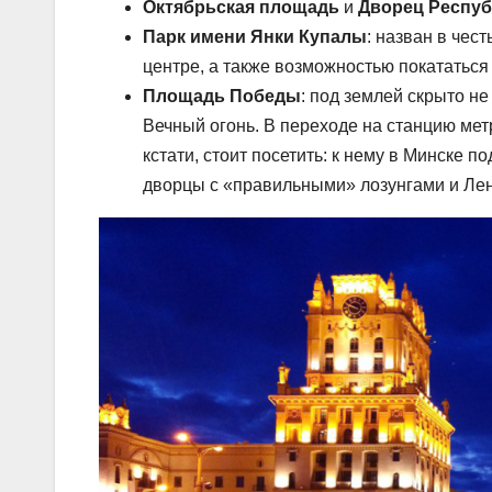
Октябрьская площадь
и
Дворец Респу
Парк имени Янки Купалы
: назван в чес
центре, а также возможностью покататься 
Площадь Победы
: под землей скрыто н
Вечный огонь. В переходе на станцию ме
кстати, стоит посетить: к нему в Минске
дворцы с «правильными» лозунгами и Ле