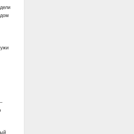
идели
ядом
ружи
 –
о
ный