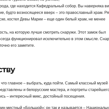
города, где находится Кафедральный собор. Вы наверняка в
ие, будто возносящееся вверх – это православный храм. Р
ске, костел Девы Марии – еще один белый храм, не менее
ость, на которую лучше смотреть снаружи. Этот замок был
 всегда функционировал исключительно в этом смысле. Сна
точно его заметите.
ству
к что главное – выбрать, куда пойти. Самый классный музей
редставлены и белорусские мастера, и портреты старейшег
пись – интересный микс, достойный посещения.
оин местный «Большой»: он так и называется – Националь