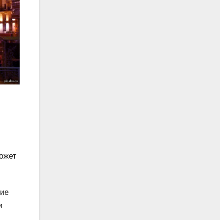
может
кие
и