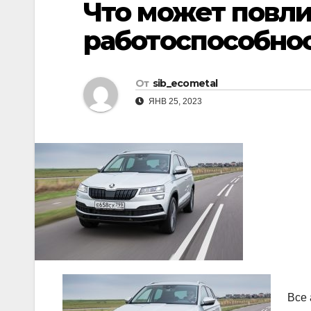
Что может повли
р
l
а
работоспособно
a
в
s
и
От
sib_ecometal
s
т
ЯНВ 25, 2023
n
ь
i
k
i
Все 