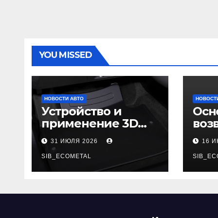
YOU MISSED
НОВОСТИ АВТО
НОВОСТ
Устройство и
Осн
применение 3D
воз
автомобильных
гар
31 ИЮЛЯ 2026
16 
ковриков
SIB_ECOMETAL
SIB_EC