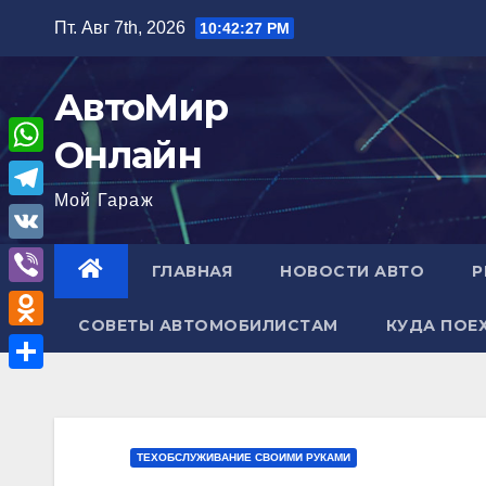
Перейти
Пт. Авг 7th, 2026
10:42:29 PM
к
содержимому
АвтоМир
Онлайн
W
Мой Гараж
h
T
a
e
V
ГЛАВНАЯ
НОВОСТИ АВТО
Р
t
l
K
V
s
e
СОВЕТЫ АВТОМОБИЛИСТАМ
КУДА ПОЕ
i
A
O
g
b
p
d
r
О
e
p
n
a
т
r
o
m
п
ТЕХОБСЛУЖИВАНИЕ СВОИМИ РУКАМИ
k