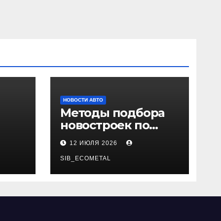
НОВОСТИ АВТО
Методы подбора
новостроек по
 и
заданным
12 ИЮЛЯ 2026
и
критериям
SIB_ECOMETAL