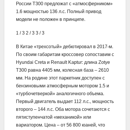
России T300 предложат с «атмосферником»
1.6 мощностью 136 л.с. Полный привод
модели не положен в принципе.
1
/ 3
2
/ 3
3
/ 3
В Китае «трехсотый» дебютировал в 2017-м.
По своим габаритам кроссовер сопоставим с
Hyundai Creta и Renault Kaptur: длина Zotye
T300 равна 4405 мм, колесная база – 2610
мм. На родине этот паркетник доступен с
бензиновыми атмосферным мотором 1.5 и
«турбочетверкой» аналогичного объема.
Первый двигатель выдает 112 л.с., мощность
второго – 144 л.с. Оба мотора сочетаются с
пятиступенчатой «механикой» или
вариатором. Цена – от 56 800 юаней, что