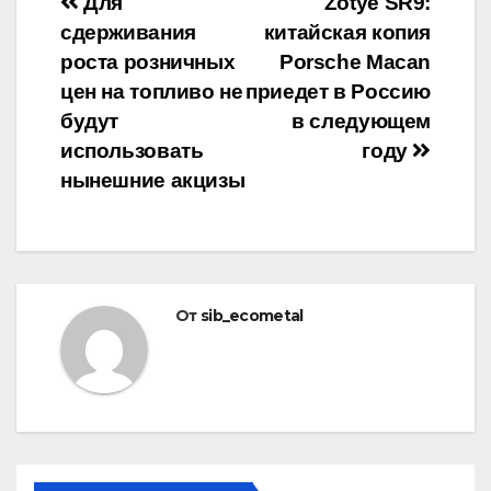
Навигация
Для
Zotye SR9:
сдерживания
китайская копия
по
роста розничных
Porsche Macan
записям
цен на топливо не
приедет в Россию
будут
в следующем
использовать
году
нынешние акцизы
От
sib_ecometal