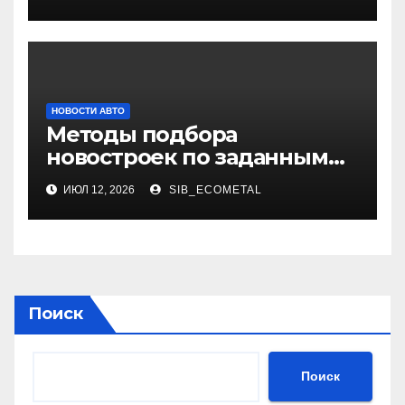
НОВОСТИ АВТО
Методы подбора
новостроек по заданным
критериям
ИЮЛ 12, 2026
SIB_ECOMETAL
Поиск
Поиск