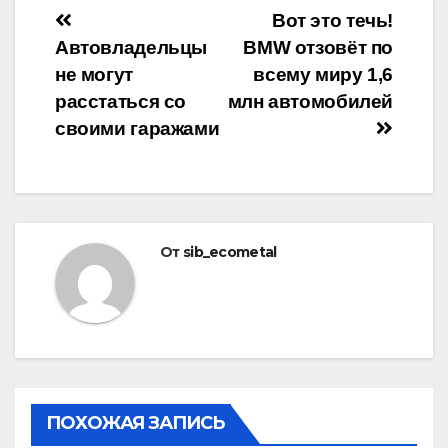
Навигация
Вот это течь!
Автовладельцы
BMW отзовёт по
по
не могут
всему миру 1,6
записям
расстаться со
млн автомобилей
своими гаражами
От
sib_ecometal
ПОХОЖАЯ ЗАПИСЬ