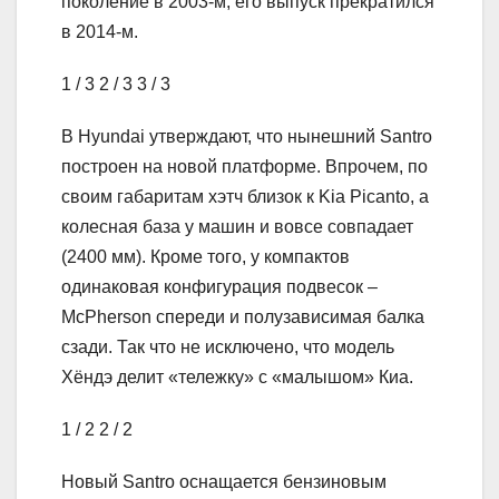
поколение в 2003-м, его выпуск прекратился
в 2014-м.
1
/ 3
2
/ 3
3
/ 3
В Hyundai утверждают, что нынешний Santro
построен на новой платформе. Впрочем, по
своим габаритам хэтч близок к Kia Picanto, а
колесная база у машин и вовсе совпадает
(2400 мм). Кроме того, у компактов
одинаковая конфигурация подвесок –
McPherson спереди и полузависимая балка
сзади. Так что не исключено, что модель
Хёндэ делит «тележку» с «малышом» Киа.
1
/ 2
2
/ 2
Новый Santro оснащается бензиновым