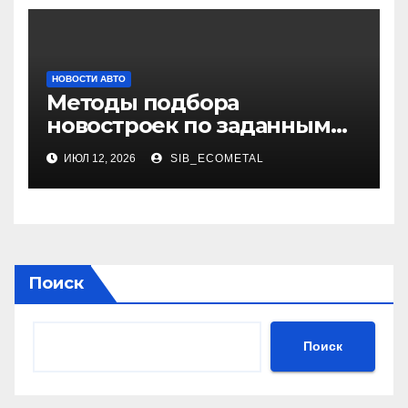
НОВОСТИ АВТО
Методы подбора
новостроек по заданным
критериям
ИЮЛ 12, 2026
SIB_ECOMETAL
Поиск
Поиск