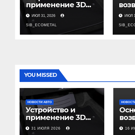
применение 3D
воз
автомобильных
гар
ИЮЛ 31, 2026
ИЮЛ 1
ковриков
SIB_ECOMETAL
SIB_EC
YOU MISSED
НОВОСТИ АВТО
НОВОСТ
Устройство и
Осн
применение 3D
воз
автомобильных
гар
31 ИЮЛЯ 2026
16 
ковриков