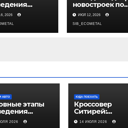
ведения
новостроек по
ажа
заданным
6, 2026
ИЮЛ 12, 2026
критериям
OMETAL
SIB_ECOMETAL
И АВТО
КУДА ПОЕХАТЬ
овные этапы
Кроссовер
ведения
Ситирей:
ажа
комплектации
ИЮЛЯ 2026
14 ИЮЛЯ 2026
характеристик