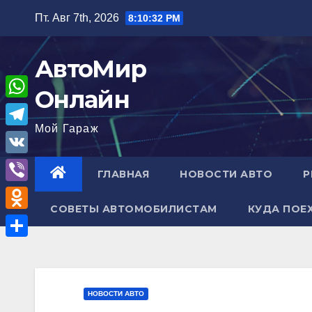
Перейти
Пт. Авг 7th, 2026
8:10:34 PM
к
содержимому
АвтоМир
Онлайн
W
Мой Гараж
h
T
a
e
V
ГЛАВНАЯ
НОВОСТИ АВТО
Р
t
l
K
V
s
e
СОВЕТЫ АВТОМОБИЛИСТАМ
КУДА ПОЕ
i
A
O
g
b
p
d
r
О
e
p
n
a
т
r
o
m
п
НОВОСТИ АВТО
k