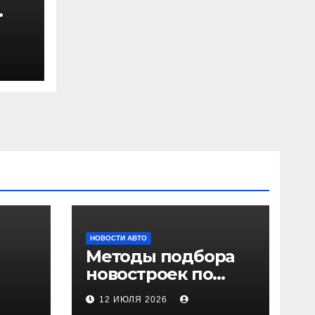
НОВОСТИ АВТО
Методы подбора
новостроек по
 и
заданным
12 ИЮЛЯ 2026
и
критериям