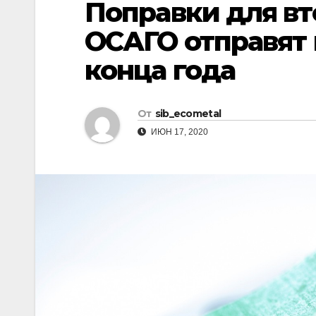
Поправки для вт
р
l
а
ОСАГО отправят 
a
в
конца года
s
и
s
т
n
От
sib_ecometal
ь
i
ИЮН 17, 2020
k
i