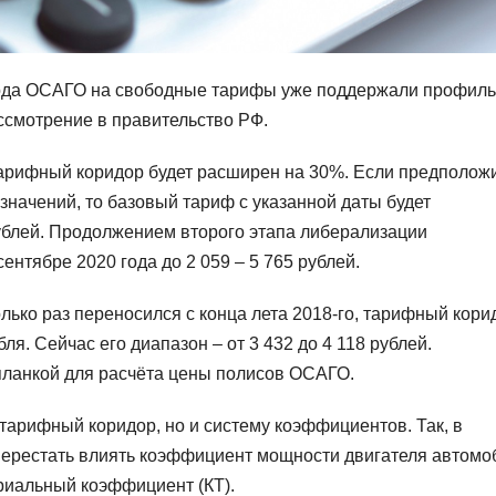
хода ОСАГО на свободные тарифы уже поддержали профил
ссмотрение в правительство РФ.
тарифный коридор будет расширен на 30%. Если предположи
значений, то базовый тариф с указанной даты будет
рублей. Продолжением второго этапа либерализации
нтябре 2020 года до 2 059 – 5 765 рублей.
лько раз переносился с конца лета 2018-го, тарифный кори
бля. Сейчас его диапазон – от 3 432 до 4 118 рублей.
планкой для расчёта цены полисов ОСАГО.
 тарифный коридор, но и систему коэффициентов. Так, в
 перестать влиять коэффициент мощности двигателя автомо
ориальный коэффициент (КТ).