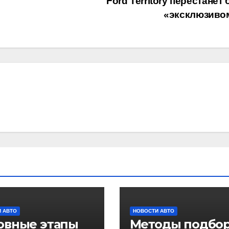
Ford Territory перестанет
«эксклюзиво
 АВТО
НОВОСТИ АВТО
овные этапы
Методы подбо