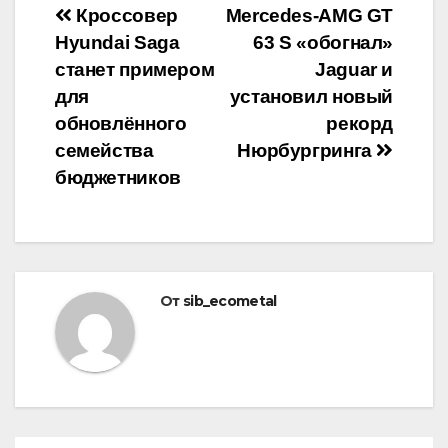
Навигация
Кроссовер
Mercedes-AMG GT
Hyundai Saga
63 S «обогнал»
по
станет примером
Jaguar и
записям
для
установил новый
обновлённого
рекорд
семейства
Нюрбургринга
бюджетников
От
sib_ecometal