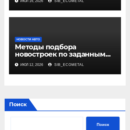
ИЮЛ 16, 2026
SIB_ECOMETAL
НОВОСТИ АВТО
Методы подбора
новостроек по заданным
критериям
ИЮЛ 12, 2026
SIB_ECOMETAL
Поиск
Поиск