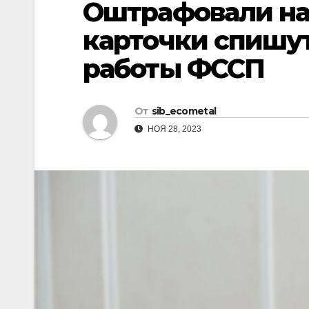
Оштрафовали на 
р
l
а
карточки спишут
a
в
работы ФССП
s
и
s
т
n
От
sib_ecometal
ь
i
НОЯ 28, 2023
k
i