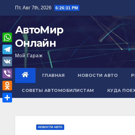
Перейти
Пт. Авг 7th, 2026
6:26:32 PM
к
содержимому
АвтоМир
Онлайн
W
Мой Гараж
h
T
a
e
V
ГЛАВНАЯ
НОВОСТИ АВТО
Р
t
l
K
V
s
e
СОВЕТЫ АВТОМОБИЛИСТАМ
КУДА ПОЕ
i
A
O
g
b
p
d
r
О
e
p
n
a
т
r
o
m
п
НОВОСТИ АВТО
k