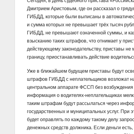
Сегодня, в День судебного пристава «Российс
Дмитрием Аристовым, где он рассказал о гряд
ГИБДД, которые были выписаны в автоматиче
и сумма которых не превышает трёх тысяч ру
ГИБДД, не превышают означенной суммы, и ка
взысканию таких штрафов, что отнимает у прис
действующему законодательству, приставы не 
границу, приостанавливать действие водительс
Уже в ближайшем будущем приставы будут осво
штрафов ГИБДД с неплательщиков возложат на 
центральном аппарате ФССП без возбуждения ис
информация о водителях-неплательщиках мелк
таким штрафам будут рассылаться через инфо
государственных и муниципальных услуг. При э
будет оправлять по каждому такому делу запрос
денежных средств должника. Если деньги есть,