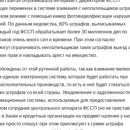
кая газета» опубликовала интервью с директором ФССП
ущих переменах в системе взимания с неплательщиков штр
ском режиме с помощью камер фотовидеофиксации наруш
блей. По данным ведомства, 80% штрафов, выписываемых
ждый год ФССП обрабатывает более 30 миллионов дел по
тавов очень много сил и времени. При этом согласно
могут ограничивать неплательщикам таких штрафов выезд 
ких прав и накладывать арест на имущество.
бождены от этой рутинной работы, так как взимание мелки
единую электронную систему, которая будет работать при
полнительных производств, то есть в неё будет стекаться
их штрафов со всей страны. Уведомления о задолженностя
рмационные системы, используемые для предоставления
том сотрудник центрального аппарата ФССП (но не пристав
 в банки и кредитные организации на предмет наличия у ни
 их просто спишут, при этом приплюсуют к сумме штрафа