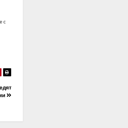
е с
едят
ями