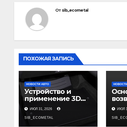
От
sib_ecometal
ПОХОЖАЯ ЗАПИСЬ
НОВОСТИ АВТО
НОВОСТИ
Устройство и
Осн
применение 3D
воз
автомобильных
гар
ИЮЛ 31, 2026
ИЮЛ 1
ковриков
SIB_ECOMETAL
SIB_EC