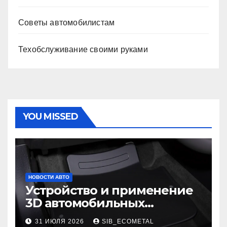
Советы автомобилистам
Техобслуживание своими руками
YOU MISSED
НОВОСТИ АВТО
Устройство и применение
3D автомобильных
ковриков
31 ИЮЛЯ 2026
SIB_ECOMETAL