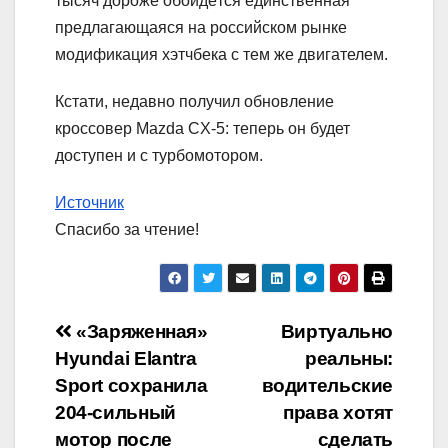
тысяч дороже обойдётся единственная
предлагающаяся на российском рынке
модификация хэтчбека с тем же двигателем.
Кстати, недавно получил обновление
кроссовер Mazda CX-5: теперь он будет
доступен и с турбомотором.
Источник
Спасибо за чтение!
Навигация
«Заряженная»
Виртуально
Hyundai Elantra
реальны:
по
Sport сохранила
водительские
записям
204-сильный
права хотят
мотор после
сделать