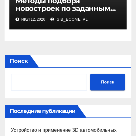
Методы подбора
новостроек по заданным
критериям
ИЮЛ 12, 2026
SIB_ECOMETAL
Поиск
Поиск
Последние публикации
Устройство и применение 3D автомобильных