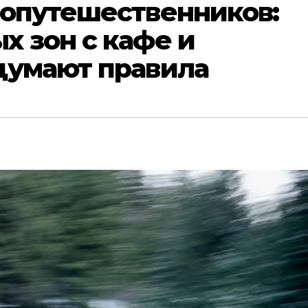
топутешественников:
 зон с кафе и
думают правила