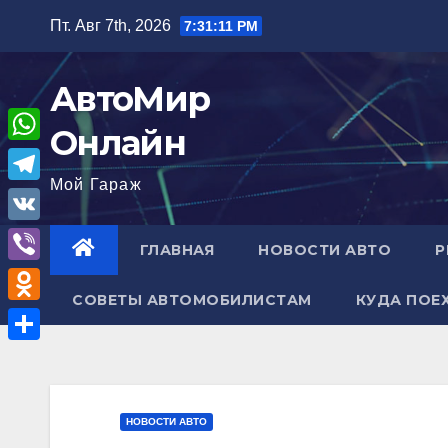
Перейти
Пт. Авг 7th, 2026
7:31:12 PM
к
содержимому
АвтоМир
Онлайн
W
Мой Гараж
h
T
a
e
V
ГЛАВНАЯ
НОВОСТИ АВТО
Р
t
l
K
V
s
e
СОВЕТЫ АВТОМОБИЛИСТАМ
КУДА ПОЕ
i
A
O
g
b
p
d
r
О
e
p
n
a
т
r
o
m
п
НОВОСТИ АВТО
k