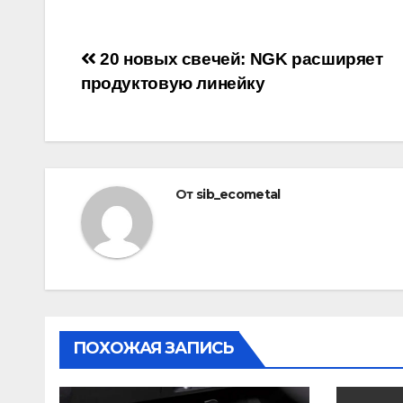
Навигация
20 новых свечей: NGK расширяет
продуктовую линейку
по
записям
От
sib_ecometal
ПОХОЖАЯ ЗАПИСЬ