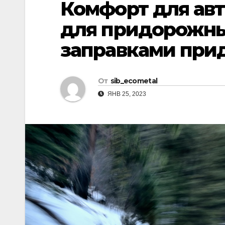
Комфорт для ав
р
l
а
для придорожных
a
в
заправками при
s
и
s
т
n
От
sib_ecometal
ь
i
ЯНВ 25, 2023
k
i