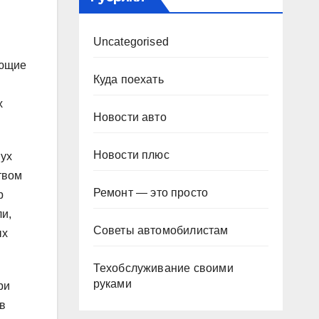
Uncategorised
ующие
Куда поехать
х
Новости авто
Новости плюс
вух
твом
Ремонт — это просто
р
и,
Советы автомобилистам
ых
Техобслуживание своими
руками
ри
в