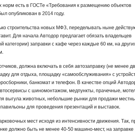
ых норм есть в ГОСТе «Требования к размещению объектов
ыл опубликован в 2014 году.
лько строительства новых МФЗ, переделывать ныне действ
авит. Для начала Автодор предлагает обязать владельцев
ой категории) заправки с кафе через каждые 60 км, на други
м.
тчиков, должна включать в себя автозаправку (не менее д
ощадку для отдыха, площадку «самообслуживания» с устройс
росборники, банкомат и телефон. В качестве опций Автодо
 автосервисы с шиномонтажом, медпункты, прачечные, мотел
для выгула животных, небольшие рынки для продажи местн
, павильоны для проведения презентаций и выставок.
рковочных мест исходя из интенсивности движения. Так, п
нке должно быть не менее 40-50 машино-мест, на заправке 