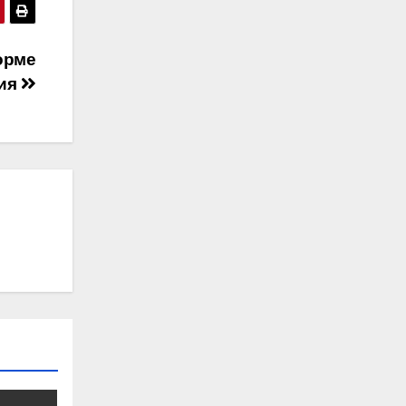
орме
сия