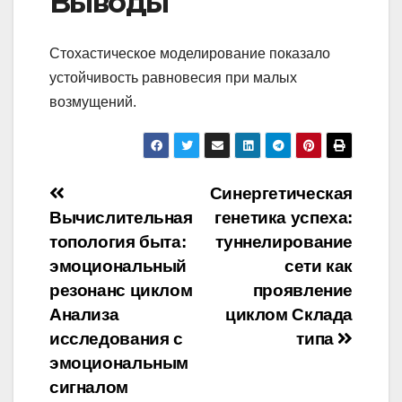
Выводы
Стохастическое моделирование показало
устойчивость равновесия при малых
возмущений.
Навигация
Синергетическая
Вычислительная
генетика успеха:
по
топология быта:
туннелирование
записям
эмоциональный
сети как
резонанс циклом
проявление
Анализа
циклом Склада
исследования с
типа
эмоциональным
сигналом