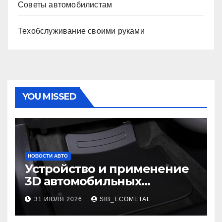
Советы автомобилистам
Техобслуживание своими руками
YOU MISSED
НОВОСТИ АВТО
Устройство и применение
3D автомобильных
ковриков
31 ИЮЛЯ 2026
SIB_ECOMETAL