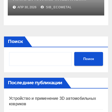
фазовая синхронизация
АПР 30, 2026
SIB_ECOMETAL
брюк и Path
Поиск
Поиск
Последние публикации
Устройство и применение 3D автомобильных
ковриков