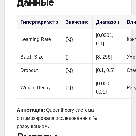
данные
Гиперпараметр
Значение
Диапазон
Вли
[0.0001,
Learning Rate
{}.{}
Кри
0.1]
Batch Size
{}
[8, 256]
Уме
Dropout
{}.{}
[0.1, 0.5]
Ста
[0.0001,
Weight Decay
{}.{}
Рег
0.01]
Аннотация:
Queer theory система
оптимизировала исследований с %
разрушением.