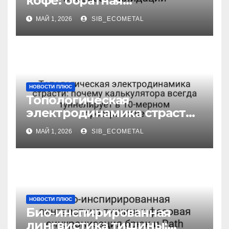
кофе: обратная
причинность в процессе
МАЙ 1, 2026
SIB_ECOMETAL
валидации
НОВОСТИ ПЛЮС
Топологическая
электродинамика страсти:
почему калькулятора
МАЙ 1, 2026
SIB_ECOMETAL
всегда туннелирует в 10-
мерном пространстве
НОВОСТИ ПЛЮС
Био-инспирированная
лингвистика тишины: