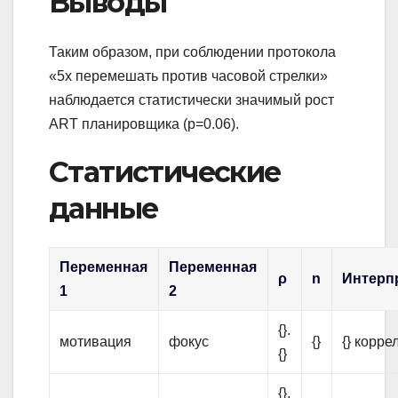
Выводы
Таким образом, при соблюдении протокола
«5x перемешать против часовой стрелки»
наблюдается статистически значимый рост
ART планировщика (p=0.06).
Статистические
данные
Переменная
Переменная
ρ
n
Интерп
1
2
{}.
мотивация
фокус
{}
{} корре
{}
{}.