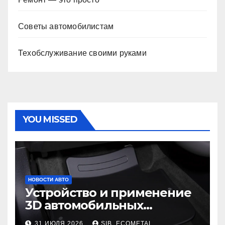
Советы автомобилистам
Техобслуживание своими руками
YOU MISSED
НОВОСТИ АВТО
Устройство и применение
3D автомобильных
ковриков
31 ИЮЛЯ 2026
SIB_ECOMETAL