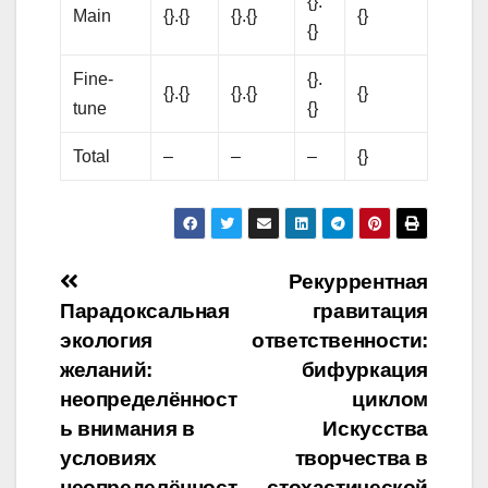
{}.
Main
{}.{}
{}.{}
{}
{}
Fine-
{}.
{}.{}
{}.{}
{}
tune
{}
Total
–
–
–
{}
Навигация
Рекуррентная
Парадоксальная
гравитация
по
экология
ответственности:
записям
желаний:
бифуркация
неопределённост
циклом
ь внимания в
Искусства
условиях
творчества в
неопределённост
стохастической